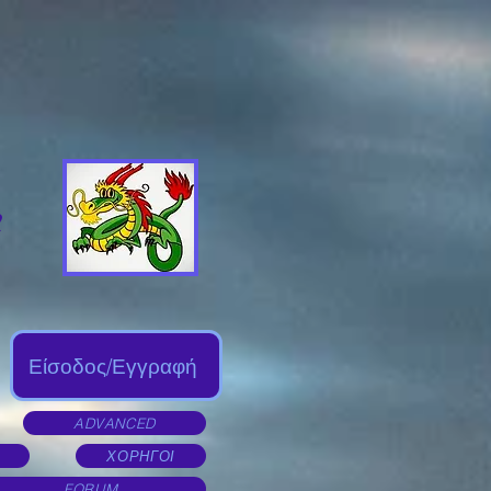
Είσοδος/Εγγραφή
ADVANCED
ΧΟΡΗΓΟΙ
FORUM