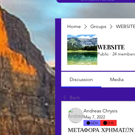
Home
Groups
WEBSIT
WEBSITE
Public
·
24 member
Discussion
Media
Back
Andreas Chrysis
May 7, 2022
ADV
D.R.
ΜΕΤΑΦΟΡΑ ΧΡΗΜΑΤΩΝ