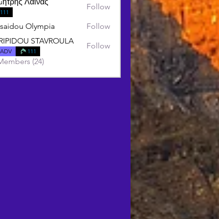
μήτρης Λαινας
Follow
111
saidou Olympia
Follow
RIPIDOU STAVROULA
Follow
DOU STAVROULA
ADV
111
Members (24)