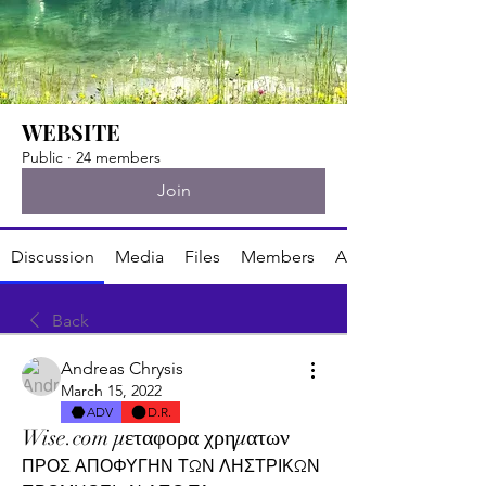
WEBSITE
Public
·
24 members
Join
Discussion
Media
Files
Members
About
Back
Andreas Chrysis
March 15, 2022
ADV
D.R.
Wise.com μεταφορα χρηματων
ΠΡΟΣ ΑΠΟΦΥΓΗΝ ΤΩΝ ΛΗΣΤΡΙΚΩΝ 