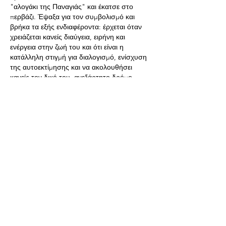
"αλογάκι της Παναγιάς" και έκατσε στο 
περβάζι. Έψαξα για τον συμβολισμό και 
βρήκα τα εξής ενδιαφέροντα: έρχεται όταν 
χρειάζεται κανείς διαύγεια, ειρήνη και 
ενέργεια στην ζωή του και ότι είναι η 
κατάλληλη στιγμή για διαλογισμό, ενίσχυση 
της αυτοεκτίμησης και να ακολουθήσει 
κανείς τον δικό του, ανεξάρτητο δρόμο, 
όπως και το να αγαπήσει κανείς περισσότερο 
τον εαυτό του ... 💖 
Ευχαριστώ πολύ για όλα Ανδρέα! 💚
Like
Show more comments
About
Welcome to the group! Connect with
other members, get updates and share
media.