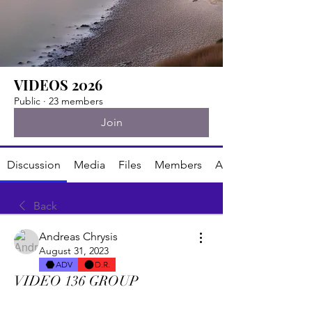
VIDEOS 2026
Public
·
23 members
Join
Discussion
Media
Files
Members
About
Back
Andreas Chrysis
August 31, 2023
ADV
D.R.
VIDEO 136 GROUP