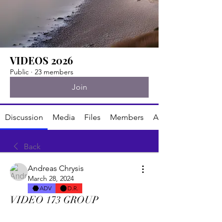
VIDEOS 2026
Public
·
23 members
Join
Discussion
Media
Files
Members
About
Back
Andreas Chrysis
March 28, 2024
ADV
D.R.
VIDEO 173 GROUP