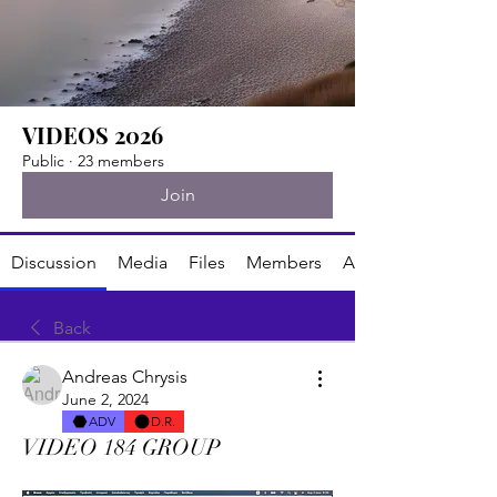
VIDEOS 2026
Public
·
23 members
Join
Discussion
Media
Files
Members
About
Back
Andreas Chrysis
June 2, 2024
ADV
D.R.
VIDEO 184 GROUP