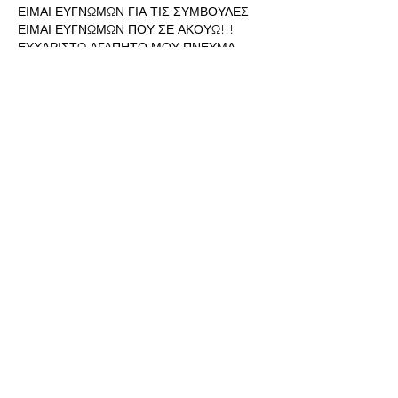
ΕΙΜΑΙ ΕΥΓΝΩΜΩΝ ΓΙΑ ΤΙΣ ΣΥΜΒΟΥΛΕΣ
ΕΙΜΑΙ ΕΥΓΝΩΜΩΝ ΠΟΥ ΣΕ ΑΚΟΥΩ!!!
ΕΥΧΑΡΙΣΤΩ ΑΓΑΠΗΤΟ ΜΟΥ ΠΝΕΥΜΑ...             
Like
Show more comments
About
Welcome to the group! Connect with
other members, get updates and share
media.
Members
ΜΑΡΙΑΝΑ ΣΛΑΤΙΝΗ
Follow
23
369
ΑΙΚΑΤΕΡΊΝΗ ΣΑΜΟΥΡΓΙΑΝΝΙΔΟΥ
Follow
23
222
Δημήτρης Λαινας