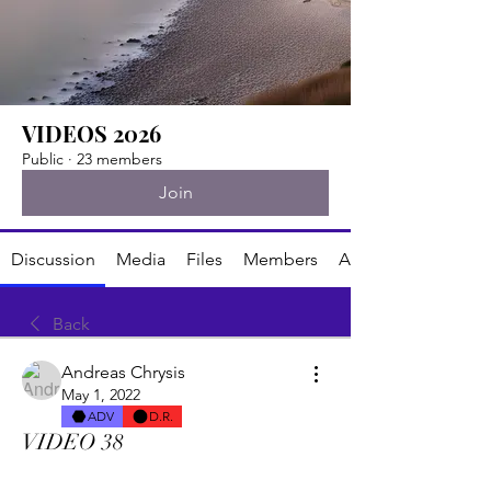
VIDEOS 2026
Public
·
23 members
Join
Discussion
Media
Files
Members
About
Back
Andreas Chrysis
May 1, 2022
ADV
D.R.
VIDEO 38