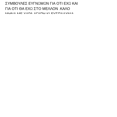
ΣΥΜΒΟΥΛΕΣ ΕΥΓΝΩΜΩΝ ΓΙΑ ΟΤΙ ΕΧΩ ΚΑΙ 
ΓΙΑ ΟΤΙ ΘΑ ΕΧΩ ΣΤΟ ΜΕΛΛΟΝ .ΚΑΛΟ 
ΜΗΝΑ ΜΕ ΧΑΡΑ ΑΓΑΠΗ ΚΙ ΕΥΣΠΛΑΧΝΙΑ 
ΣΕ ΟΛΟΥΣ ΜΑΣ.
按讚
顯示更多留言
About
Welcome to the group! Connect with
other members, get updates and share
media.
Members
ΜΑΡΙΑΝΑ ΣΛΑΤΙΝΗ
Follow
23
369
ΑΙΚΑΤΕΡΊΝΗ ΣΑΜΟΥΡΓΙΑΝΝΙΔΟΥ
Follow
23
222
Δημήτρης Λαινας