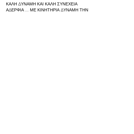
ΚΑΛΗ ΔΥΝΑΜΗ ΚΑΙ ΚΑΛΗ ΣΥΝΕΧΕΙΑ 
ΑΔΕΡΦΙΑ ... ΜΕ ΚΙΝΗΤΗΡΙΑ ΔΥΝΑΜΗ ΤΗΝ 
ΕΥΓΝΩΜΟΣΥΝΗ Η ΖΩΗ ΧΑΜΟΓΕΛΑΕΙ💚💜
Like
Show more comments
About
Welcome to the group! Connect with
other members, get updates and share
media.
Members
ΜΑΡΙΑΝΑ ΣΛΑΤΙΝΗ
Follow
23
369
ΑΙΚΑΤΕΡΊΝΗ ΣΑΜΟΥΡΓΙΑΝΝΙΔΟΥ
Follow
23
222
Δημήτρης Λαινας
Follow
111