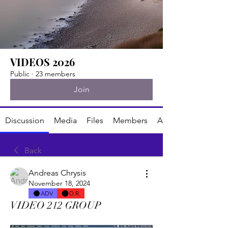
VIDEOS 2026
Public
·
23 members
Join
Discussion
Media
Files
Members
About
Back
Andreas Chrysis
November 18, 2024
ADV
D.R.
VIDEO 212 GROUP