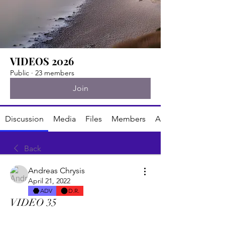
VIDEOS 2026
Public
·
23 members
Join
Discussion
Media
Files
Members
About
Back
Andreas Chrysis
April 21, 2022
ADV
D.R.
VIDEO 35