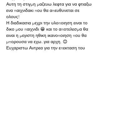
Αυτη τη στιγμη μαζευω λεφτα για να φτιαξω 
ενα παιχνιδακι που θα απευθυνεται σε 
ολους! 
Η διαδικασια μεχρι την υλοποιηση ειναι το 
δικο μου παιχνιδι 😁 και το αποτελεσμα θα 
ειναι η μεγιστη ηθικη ικανοποιηση που θα 
μπορουσα να εχω..για αρχη. 😊
Ευχαριστω Αντρεα για την επεκταση του 
χρονου παραμονης του βιντεο στη σελιδα! 
Πιστευω εκανε καλο εκτος απο μενα και σε 
ολους οσους το ειδαν! 
Ευγνωμοσυνη αδερφε! 
Like
Show more comments
About
Welcome to the group! Connect with
other members, get updates and share
media.