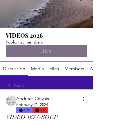
VIDEOS 2026
Public
·
23 members
Join
Discussion
Media
Files
Members
About
Back
Andreas Chrysis
February 21, 2024
ADV
D.R.
VIDEO 167 GROUP