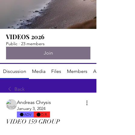
VIDEOS 2026
Public
·
23 members
Join
Discussion
Media
Files
Members
About
Back
Andreas Chrysis
January 3, 2024
ADV
D.R.
VIDEO 159 GROUP